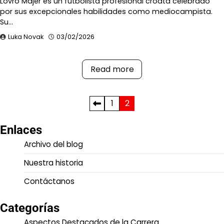
Lovro Majer es un futbolista profesional croata celebrado
por sus excepcionales habilidades como mediocampista.
Su…
Luka Novak
03/02/2026
Read more
Posts
1
2
pagination
Enlaces
Archivo del blog
Nuestra historia
Contáctanos
Categorías
Aspectos Destacados de la Carrera