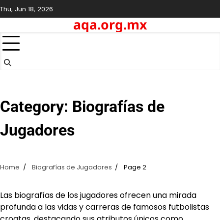
Skip
Thu, Jun 18, 2026
to
aqa.org.mx
content
Category:
Biografías de
Jugadores
Home
Biografías de Jugadores
Page 2
Las biografías de los jugadores ofrecen una mirada
profunda a las vidas y carreras de famosos futbolistas
croatas, destacando sus atributos únicos como