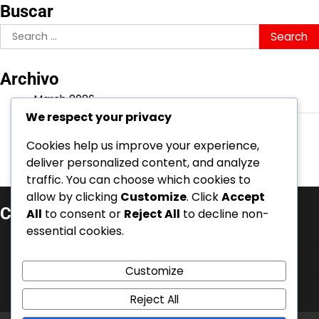
Buscar
Search
for:
Archivo
March 2026
We respect your privacy
February 2026
Cookies help us improve your experience,
deliver personalized content, and analyze
traffic. You can choose which cookies to
allow by clicking
Customize
. Click
Accept
Categorías
All
to consent or
Reject All
to decline non-
essential cookies.
Aspectos Destacados de la Carrera
Biografías de Jugadores
Customize
Logros Internacionales
Reject All