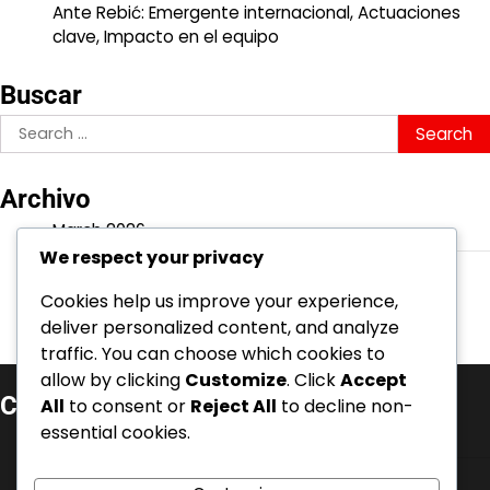
Ante Rebić: Emergente internacional, Actuaciones
clave, Impacto en el equipo
Buscar
Search
for:
Archivo
March 2026
We respect your privacy
February 2026
Cookies help us improve your experience,
deliver personalized content, and analyze
traffic. You can choose which cookies to
allow by clicking
Customize
. Click
Accept
Categorías
All
to consent or
Reject All
to decline non-
essential cookies.
Aspectos Destacados de la Carrera
Biografías de Jugadores