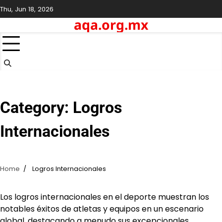
Skip
Thu, Jun 18, 2026
to
aqa.org.mx
content
Category:
Logros
Internacionales
Home
Logros Internacionales
Los logros internacionales en el deporte muestran los
notables éxitos de atletas y equipos en un escenario
global, destacando a menudo sus excepcionales