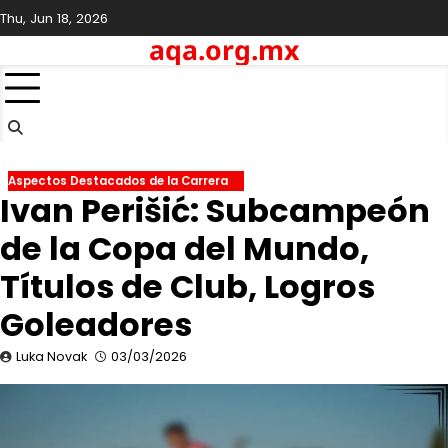
Skip
Thu, Jun 18, 2026
to
aqa.org.mx
content
Aspectos Destacados de la Carrera
Ivan Perišić: Subcampeón
de la Copa del Mundo,
Títulos de Club, Logros
Goleadores
Luka Novak
03/03/2026