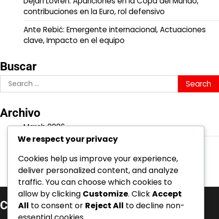
Dejan Lovren: Apariciones en la Copa del Mundo,
contribuciones en la Euro, rol defensivo
Ante Rebić: Emergente internacional, Actuaciones
clave, Impacto en el equipo
Buscar
Search
for:
Archivo
March 2026
We respect your privacy
February 2026
Cookies help us improve your experience,
deliver personalized content, and analyze
traffic. You can choose which cookies to
allow by clicking
Customize
. Click
Accept
Categorías
All
to consent or
Reject All
to decline non-
essential cookies.