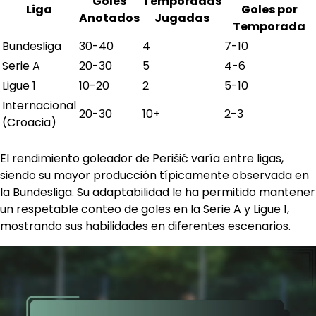
Goles
Temporadas
Liga
Goles por
Anotados
Jugadas
Temporada
Bundesliga
30-40
4
7-10
Serie A
20-30
5
4-6
Ligue 1
10-20
2
5-10
Internacional
20-30
10+
2-3
(Croacia)
El rendimiento goleador de Perišić varía entre ligas,
siendo su mayor producción típicamente observada en
la Bundesliga. Su adaptabilidad le ha permitido mantener
un respetable conteo de goles en la Serie A y Ligue 1,
mostrando sus habilidades en diferentes escenarios.