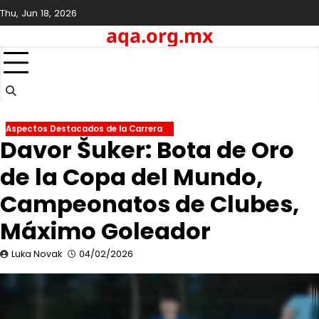
Skip
Thu, Jun 18, 2026
to
aqa.org.mx
content
Aspectos Destacados de la Carrera
Davor Šuker: Bota de Oro
de la Copa del Mundo,
Campeonatos de Clubes,
Máximo Goleador
Luka Novak
04/02/2026