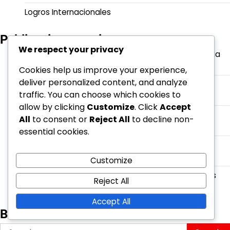
Logros Internacionales
Publicaciones recientes
We respect your privacy
Zvonimir Boban: Biografía, Desarrollo juvenil, Historia
personal
Cookies help us improve your experience,
deliver personalized content, and analyze
Ivan Perišić: Subcampeón de la Copa del Mundo,
traffic. You can choose which cookies to
Títulos de Club, Logros Goleadores
allow by clicking
Customize
. Click
Accept
Mario Mandžukić: Raíces familiares, Aspiraciones
All
to consent or
Reject All
to decline non-
tempranas, Trayectoria personal
essential cookies.
Dejan Lovren: Apariciones en la Copa del Mundo,
contribuciones en la Euro, rol defensivo
Customize
Ante Rebić: Emergente internacional, Actuaciones
Reject All
clave, Impacto en el equipo
Accept All
Buscar
Search