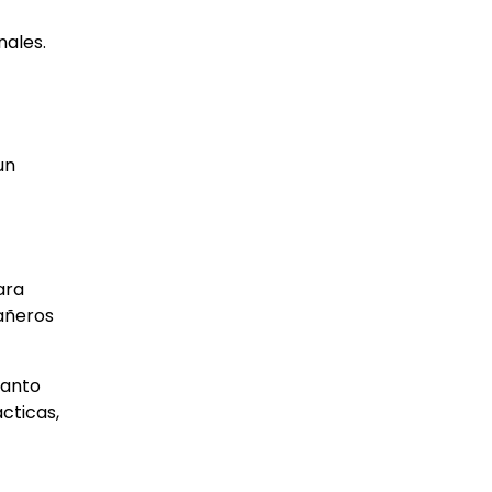
nales.
un
ara
pañeros
tanto
cticas,