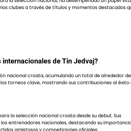
ara la selección nacional, ha desempeñado un papel vita
rios clubes a través de títulos y momentos destacados q
 internacionales de Tin Jedvaj?
ón nacional croata, acumulando un total de alrededor de
ios torneos clave, mostrando sus contribuciones al éxito 
ra la selección nacional croata desde su debut. Sus
e los entrenadores nacionales, destacando su importancia
artidos amistosos y competiciones oficiales.