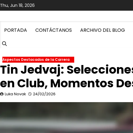
Skip
Thu, Jun 18, 2026
to
content
PORTADA
CONTÁCTANOS
ARCHIVO DEL BLOG
Aspectos Destacados de la Carrera
Tin Jedvaj: Seleccione
en Club, Momentos D
Luka Novak
24/02/2026