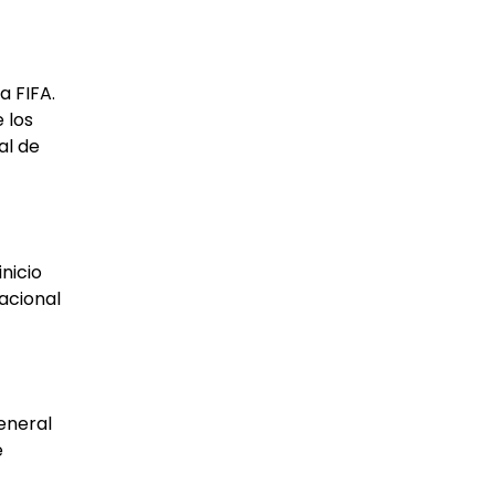
a FIFA.
 los
al de
nicio
acional
eneral
e