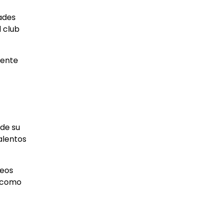
ades
l club
mente
 de su
alentos
neos
o como