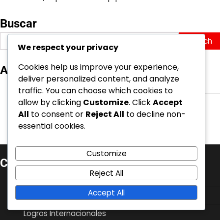
Buscar
Search
We respect your privacy
for:
Cookies help us improve your experience,
Archivo
deliver personalized content, and analyze
March 2026
traffic. You can choose which cookies to
allow by clicking
Customize
. Click
Accept
February 2026
All
to consent or
Reject All
to decline non-
essential cookies.
Customize
Categorías
Reject All
Aspectos Destacados de la Carrera
Accept All
Biografías de Jugadores
Logros Internacionales