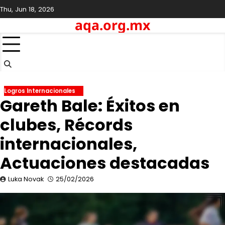
Skip
Thu, Jun 18, 2026
to
aqa.org.mx
content
Logros Internacionales
Gareth Bale: Éxitos en
clubes, Récords
internacionales,
Actuaciones destacadas
Luka Novak
25/02/2026