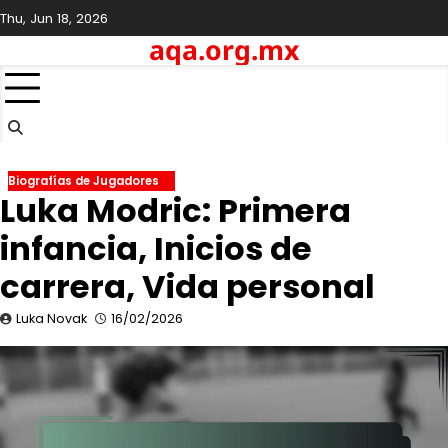
Skip
Thu, Jun 18, 2026
to
aqa.org.mx
content
Biografías de Jugadores
Luka Modric: Primera
infancia, Inicios de
carrera, Vida personal
Luka Novak
16/02/2026