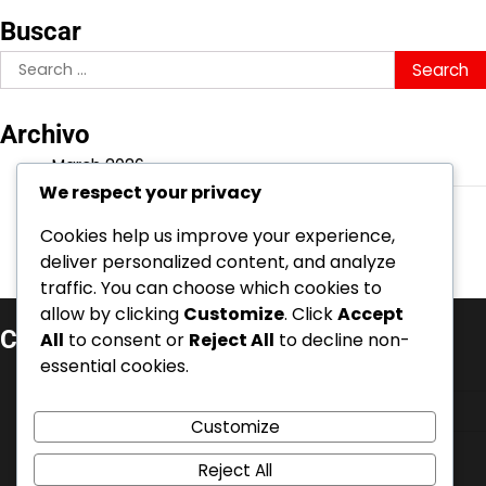
Buscar
Search
for:
Archivo
March 2026
We respect your privacy
February 2026
Cookies help us improve your experience,
deliver personalized content, and analyze
traffic. You can choose which cookies to
allow by clicking
Customize
. Click
Accept
Categorías
All
to consent or
Reject All
to decline non-
essential cookies.
Aspectos Destacados de la Carrera
Biografías de Jugadores
Customize
Logros Internacionales
Reject All