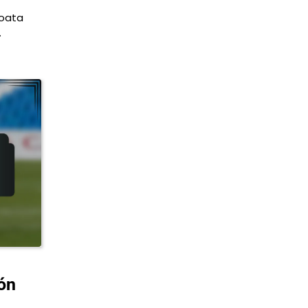
roata
…
ión