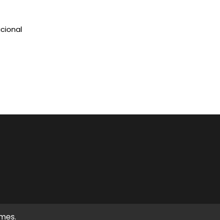
cional
emes
.