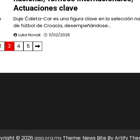
Actuaciones clave
o
Duje Ćaleta-Car es una figura clave en la selección na
de fútbol de Croacia, desempeñándose…
Luka Novak
11/02/2026
2
3
4
5
yright © 2026
aqa.org.mx
Theme: News Bite By
Artify Th