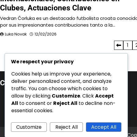
Clubes, Actuaciones Clave
Vedran Ćorluka es un destacado futbolista croata conocid
por sus impresionantes contribuciones tanto a la…
Luka Novak
12/02/2026
Posts
1
pagination
We respect your privacy
Cookies help us improve your experience,
deliver personalized content, and analyze
Categorías
traffic. You can choose which cookies to
Aspectos Destacados de la Carrera
allow by clicking
Customize
. Click
Accept
All
to consent or
Reject All
to decline non-
Biografías de Jugadores
essential cookies.
Logros Internacionales
Customize
Reject All
Accept All
Cop