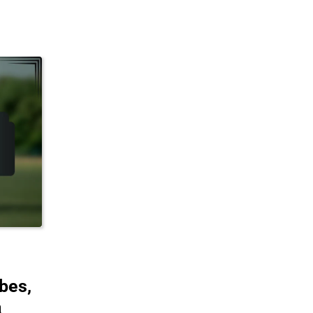
bes,
a